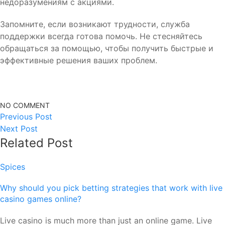
недоразумениям с акциями.
Запомните, если возникают трудности, служба
поддержки всегда готова помочь. Не стесняйтесь
обращаться за помощью, чтобы получить быстрые и
эффективные решения ваших проблем.
NO COMMENT
Previous Post
Next Post
Related Post
Spices
Why should you pick betting strategies that work with live
casino games online?
Live casino is much more than just an online game. Live