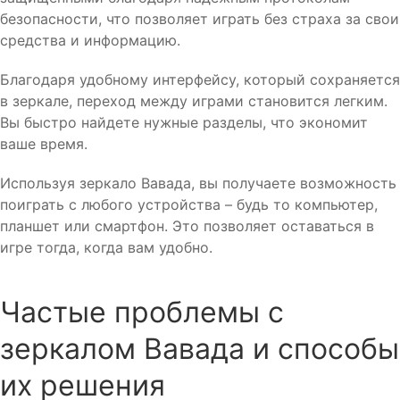
безопасности, что позволяет играть без страха за свои
средства и информацию.
Благодаря удобному интерфейсу, который сохраняется
в зеркале, переход между играми становится легким.
Вы быстро найдете нужные разделы, что экономит
ваше время.
Используя зеркало Вавада, вы получаете возможность
поиграть с любого устройства – будь то компьютер,
планшет или смартфон. Это позволяет оставаться в
игре тогда, когда вам удобно.
Частые проблемы с
зеркалом Вавада и способы
их решения