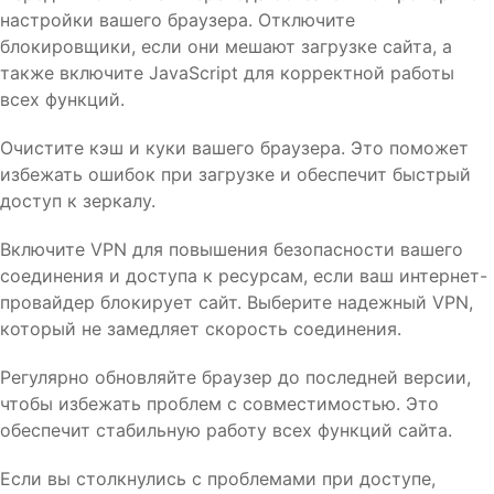
настройки вашего браузера. Отключите
блокировщики, если они мешают загрузке сайта, а
также включите JavaScript для корректной работы
всех функций.
Очистите кэш и куки вашего браузера. Это поможет
избежать ошибок при загрузке и обеспечит быстрый
доступ к зеркалу.
Включите VPN для повышения безопасности вашего
соединения и доступа к ресурсам, если ваш интернет-
провайдер блокирует сайт. Выберите надежный VPN,
который не замедляет скорость соединения.
Регулярно обновляйте браузер до последней версии,
чтобы избежать проблем с совместимостью. Это
обеспечит стабильную работу всех функций сайта.
Если вы столкнулись с проблемами при доступе,