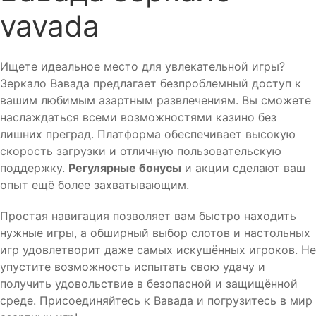
vavada
Ищете идеальное место для увлекательной игры?
Зеркало Вавада предлагает безпроблемный доступ к
вашим любимым азартным развлечениям. Вы сможете
наслаждаться всеми возможностями казино без
лишних преград. Платформа обеспечивает высокую
скорость загрузки и отличную пользовательскую
поддержку.
Регулярные бонусы
и акции сделают ваш
опыт ещё более захватывающим.
Простая навигация позволяет вам быстро находить
нужные игры, а обширный выбор слотов и настольных
игр удовлетворит даже самых искушённых игроков. Не
упустите возможность испытать свою удачу и
получить удовольствие в безопасной и защищённой
среде. Присоединяйтесь к Вавада и погрузитесь в мир