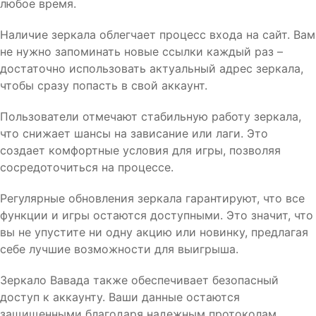
любое время.
Наличие зеркала облегчает процесс входа на сайт. Вам
не нужно запоминать новые ссылки каждый раз –
достаточно использовать актуальный адрес зеркала,
чтобы сразу попасть в свой аккаунт.
Пользователи отмечают стабильную работу зеркала,
что снижает шансы на зависание или лаги. Это
создает комфортные условия для игры, позволяя
сосредоточиться на процессе.
Регулярные обновления зеркала гарантируют, что все
функции и игры остаются доступными. Это значит, что
вы не упустите ни одну акцию или новинку, предлагая
себе лучшие возможности для выигрыша.
Зеркало Вавада также обеспечивает безопасный
доступ к аккаунту. Ваши данные остаются
защищенными благодаря надежным протоколам