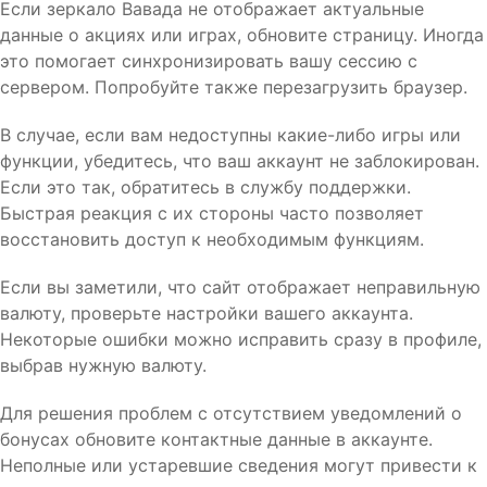
Если зеркало Вавада не отображает актуальные
данные о акциях или играх, обновите страницу. Иногда
это помогает синхронизировать вашу сессию с
сервером. Попробуйте также перезагрузить браузер.
В случае, если вам недоступны какие-либо игры или
функции, убедитесь, что ваш аккаунт не заблокирован.
Если это так, обратитесь в службу поддержки.
Быстрая реакция с их стороны часто позволяет
восстановить доступ к необходимым функциям.
Если вы заметили, что сайт отображает неправильную
валюту, проверьте настройки вашего аккаунта.
Некоторые ошибки можно исправить сразу в профиле,
выбрав нужную валюту.
Для решения проблем с отсутствием уведомлений о
бонусах обновите контактные данные в аккаунте.
Неполные или устаревшие сведения могут привести к