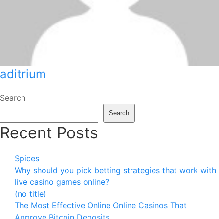
aditrium
Search
Search
Recent Posts
Spices
Why should you pick betting strategies that work with
live casino games online?
(no title)
The Most Effective Online Online Casinos That
Approve Bitcoin Deposits