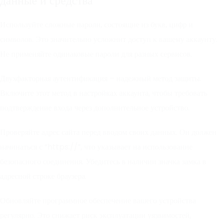
данные и средства
Используйте сложные пароли, состоящие из букв, цифр и
символов. Это значительно усложнит доступ к вашему аккаунту.
Не применяйте одинаковые пароли для разных сервисов.
Двухфакторная аутентификация – надежный метод защиты.
Включите этот метод в настройках аккаунта, чтобы требовать
подтверждение входа через дополнительное устройство.
Проверяйте адрес сайта перед вводом своих данных. Он должен
начинаться с “https://”, что указывает на использование
безопасного соединения. Убедитесь в наличии значка замка в
адресной строке браузера.
Обновляйте программное обеспечение вашего устройства
регулярно. Это снижает риск эксплуатации уязвимостей,