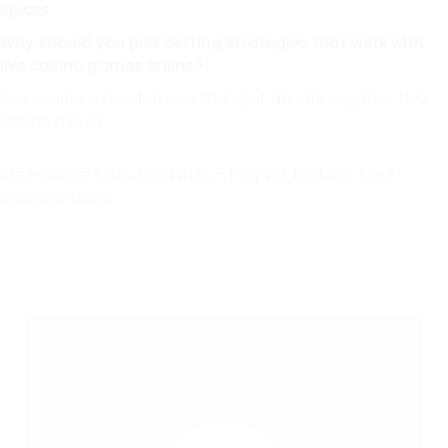
Spices
Why should you pick betting strategies that work with
live casino games online?
Live casino is much more than just an online game. Live
casino allows
Free Online Slots Machines – Playing Jackpot Free
Casino Video S