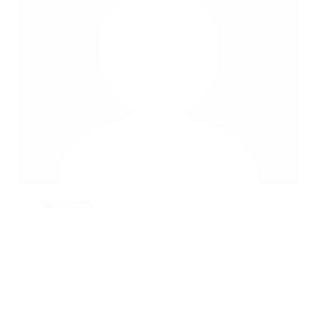
aditrium