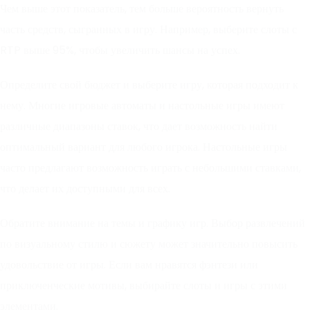
Чем выше этот показатель, тем больше вероятность вернуть
часть средств, сыгранных в игру. Например, выберите слоты с
RTP выше 95%, чтобы увеличить шансы на успех.
Определите свой бюджет и выберите игру, которая подходит к
нему. Многие игровые автоматы и настольные игры имеют
различные диапазоны ставок, что дает возможность найти
оптимальный вариант для любого игрока. Настольные игры
часто предлагают возможность играть с небольшими ставками,
что делает их доступными для всех.
Обратите внимание на темы и графику игр. Выбор развлечений
по визуальному стилю и сюжету может значительно повысить
удовольствие от игры. Если вам нравятся фэнтези или
приключенческие мотивы, выбирайте слоты и игры с этими
элементами.