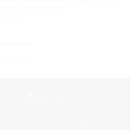
Gambling Enterprise Free Slot Machine: The Ultimate
Guide to Playing and Winning
read the article
Categories
Uncategorized
We (ADITRIUM) deliver nature’s finest produce to bring
back mankind to its roots and live healthy & joyful. Our
product ranges from world’s rarest of the rare