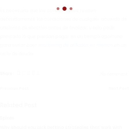
Es necesario que los consumidores revisen
detenidamente los condiciones de cualquier acuerdo de
adelanto de efectivo antes de finalizar, y solo pedir
prestado lo que puedan pagar en un tiempo oportuno
para evitar caer
marketing de afiliados en mexico
en un
ciclo de deuda.
Share :
No comment
Previous Post
Next Post
Related Post
Spices
Why should you pick betting strategies that work with